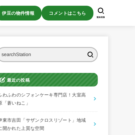
伊豆の物件情報
コメントはこちら
SEARCH
検
索:
最近の投稿
ふわふわのシフォンケーキ専門店！大室高
原「蒼いねこ」
伊東市吉田「サザンクロスリゾート」地域
に開かれた上質な空間