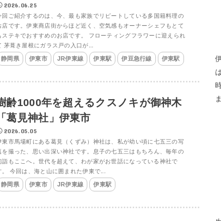
2026.06.25
今回ご紹介するのは、今、最も家族でリピートしている多国籍料理の
お店です。伊東商店街からほど近く、空気感もオーナーシェフもとて
もステキでおすすめのお店です。 フローティングフラワーに迎えられ
て 茅葺き屋根にガラス戸の入口が...
静岡県
伊東市
JR伊東線
伊東駅
伊豆急行線
伊東駅
樹齢1000年を超えるクスノキが御神木
「葛見神社」伊東市
2026.05.05
伊東市馬場町にある葛見（くずみ）神社は、私が幼い頃に七五三の写
真を撮った、思い出深い神社です。息子の七五三はもちろん、毎年の
初詣もここへ。世代を超えて、わが家がお世話になっている神社で
す。 今回は、海と山に囲まれた伊東で...
静岡県
伊東市
JR伊東線
伊東駅