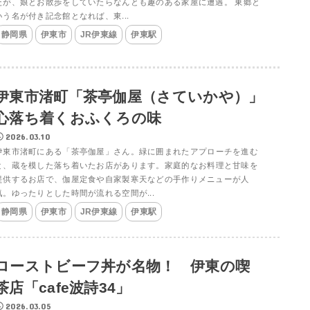
たが、娘とお散歩をしていたらなんとも趣のある家屋に遭遇。 東郷と
いう名が付き記念館となれば、東...
静岡県
伊東市
JR伊東線
伊東駅
伊東市渚町「茶亭伽屋（さていかや）」
心落ち着くおふくろの味
2026.03.10
伊東市渚町にある「茶亭伽屋」さん。緑に囲まれたアプローチを進む
と、蔵を模した落ち着いたお店があります。家庭的なお料理と甘味を
提供するお店で、伽屋定食や自家製寒天などの手作りメニューが人
気。ゆったりとした時間が流れる空間が...
静岡県
伊東市
JR伊東線
伊東駅
ローストビーフ丼が名物！ 伊東の喫
茶店「cafe波詩34」
2026.03.05