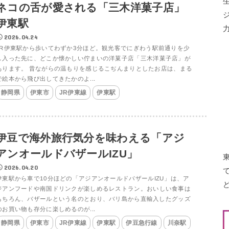
ネコの舌が愛される「三木洋菓子店」
伊東駅
2026.04.24
JR伊東駅から歩いてわずか3分ほど。観光客でにぎわう駅前通りを少
し入った先に、どこか懐かしい佇まいの洋菓子店「三木洋菓子店」が
あります。 昔ながらの温もりを感じるこぢんまりとしたお店は、まる
で絵本から飛び出してきたかのよ...
静岡県
伊東市
JR伊東線
伊東駅
伊豆で海外旅行気分を味わえる「アジ
アンオールドバザールIZU」
2026.04.20
伊東駅から車で10分ほどの「アジアンオールドバザールIZU」は、ア
ジアンフードや南国ドリンクが楽しめるレストラン。おいしい食事は
もちろん、バザールという名のとおり、バリ島から直輸入したグッズ
のお買い物も存分に楽しめるのが...
静岡県
伊東市
JR伊東線
伊東駅
伊豆急行線
川奈駅