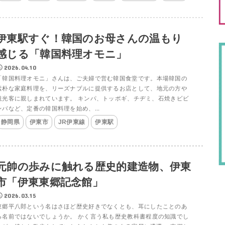
伊東駅すぐ！韓国のお母さんの温もり
感じる「韓国料理オモニ」
2026.04.10
「韓国料理オモニ」さんは、ご夫婦で営む韓国食堂です。本場韓国の
素朴な家庭料理を、リーズナブルに提供するお店として、地元の方や
観光客に親しまれています。 キンパ、トッポギ、チヂミ、石焼きビビ
ンバなど、定番の韓国料理を始め、...
静岡県
伊東市
JR伊東線
伊東駅
元帥の歩みに触れる歴史的建造物、伊東
市「伊東東郷記念館」
2026.03.15
東郷平八郎という名はさほど歴史好きでなくとも、耳にしたことのあ
る名前ではないでしょうか。 かく言う私も歴史教科書程度の知識でし