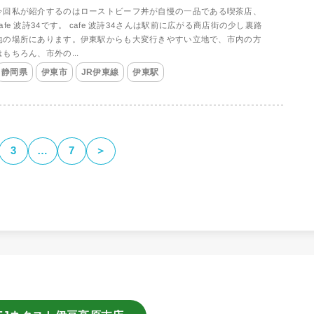
今回私が紹介するのはローストビーフ丼が自慢の一品である喫茶店、
cafe 波詩34です。 cafe 波詩34さんは駅前に広がる商店街の少し裏路
地の場所にあります。伊東駅からも大変行きやすい立地で、市内の方
はもちろん、市外の...
静岡県
伊東市
JR伊東線
伊東駅
3
…
7
＞