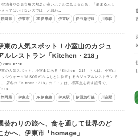
と宿泊者や会員専用の敷居が高いホテルに見えるため、「泊まる人し
か入ってはいけないのでは」と思わ...
静岡県
伊東市
JR伊東線
伊東駅
伊豆急行線
川奈駅
伊東の人気スポット！小室山のカジュ
アルレストラン「Kitchen・218」
2026.07.10
伊東の人気スポット、小室山にある「Kitchen・218」さんは、小室山
リッジウォーク“MISORA”のふもとに位置するカジュアルレストランで
す。 店名の「Kitchen・218」の「・」は、標高点を表す記号で、
218...
静岡県
伊東市
JR伊東線
伊東駅
伊豆急行線
川奈駅
週替わりの旅へ、食を通して世界のど
こかへ、伊東市「homage」