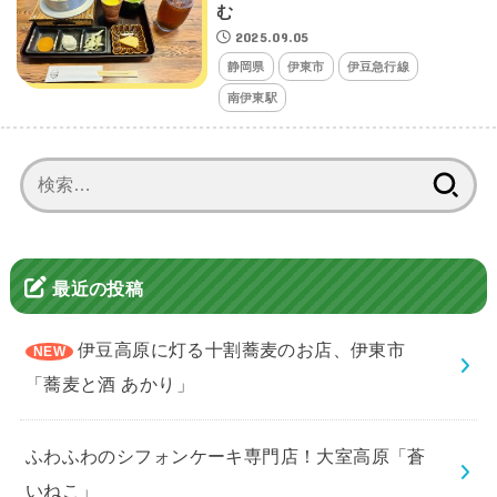
む
2025.09.05
静岡県
伊東市
伊豆急行線
南伊東駅
検
索:
最近の投稿
伊豆高原に灯る十割蕎麦のお店、伊東市
「蕎麦と酒 あかり」
ふわふわのシフォンケーキ専門店！大室高原「蒼
いねこ」