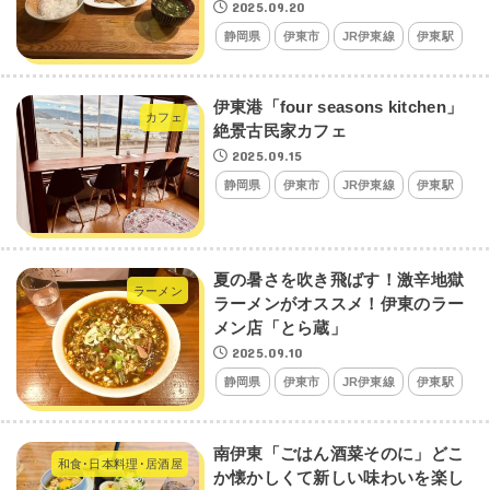
2025.09.20
静岡県
伊東市
JR伊東線
伊東駅
伊東港「four seasons kitchen」
カフェ
絶景古民家カフェ
2025.09.15
静岡県
伊東市
JR伊東線
伊東駅
夏の暑さを吹き飛ばす！激辛地獄
ラーメン
ラーメンがオススメ！伊東のラー
メン店「とら蔵」
2025.09.10
静岡県
伊東市
JR伊東線
伊東駅
南伊東「ごはん酒菜そのに」どこ
和食･日本料理･居酒屋
か懐かしくて新しい味わいを楽し