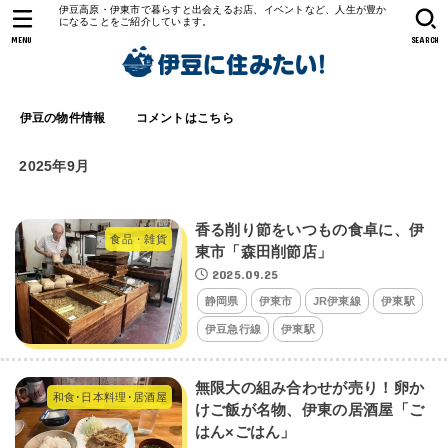
伊豆高原・伊東市で暮らすと出会えるお店、イベントなど、人生が豊か
になることをご紹介しています。
MENU
SEARCH
伊豆の物件情報
コメントはこちら
2025年9月
香る削り節をいつもの食卓に、伊
食品・雑貨
東市「森田削節店」
2025.09.25
静岡県
伊東市
JR伊東線
伊東駅
伊豆急行線
伊東駅
無限大の組み合わせが売り！卵か
和食･日本料理･居酒屋
けご飯が名物、伊東の居酒屋「ご
はん×ごはん」