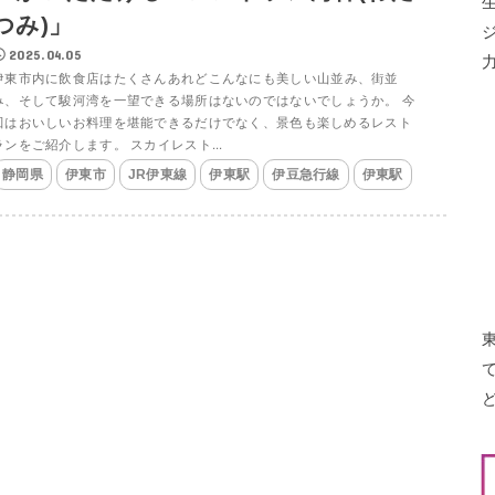
つみ)」
2025.04.05
伊東市内に飲食店はたくさんあれどこんなにも美しい山並み、街並
み、そして駿河湾を一望できる場所はないのではないでしょうか。 今
回はおいしいお料理を堪能できるだけでなく、景色も楽しめるレスト
ランをご紹介します。 スカイレスト...
静岡県
伊東市
JR伊東線
伊東駅
伊豆急行線
伊東駅