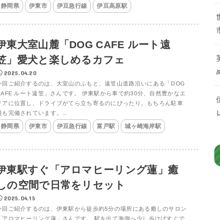
静岡県
伊東市
伊豆急行線
伊豆高原駅
伊東大室山麓「DOG CAFE ルート遠
笠」愛犬と楽しめるカフェ
2025.04.20
今回ご紹介するのは、大室山のふもと、遠笠山道路沿いにある「DOG
CAFE ルート遠笠」さんです。 伊東駅から車で約30分、自然豊かなエ
リアに位置し、ドライブがてら立ち寄るのにぴったり。もちろん駐車
場も完備されています。...
静岡県
伊東市
伊豆急行線
富戸駅
城ヶ崎海岸駅
伊東駅すぐ「アロマヒーリング蓮」癒
しの空間で日常をリセット
2025.04.15
今回ご紹介するのは、伊東駅から徒歩約5分の場所にある癒しのサロン
「アロマヒーリング蓮」さんです。 駅を出て海側へ少し歩けばすぐで