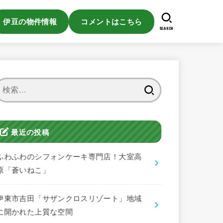
伊豆の物件情報
コメントはこちら
SEARCH
検
索:
最近の投稿
ふわふわのシフォンケーキ専門店！大室高
原「蒼いねこ」
伊東市吉田「サザンクロスリゾート」地域
に開かれた上質な空間