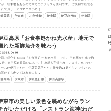
すが、駐車場もあるので車でのアクセスも便利です。 ご夫婦で経営を
されており、アロマエステのほ...
静岡県
伊東市
JR伊東線
伊東駅
伊豆急行線
伊東駅
伊豆高原「お食事処かね光水産」地元で
獲れた新鮮魚介を味わう
2025.04.10
今回ご紹介するのは「お食事処 かね光水産」です。 伊東駅から車で約
30分、東伊豆道路沿いにあり、駐車場も完備されています。車でのア
クセスが便利ですが、伊豆高原駅からも徒歩約15分くらいですので、
散策がてら歩いて訪れるのも...
静岡県
伊東市
伊豆急行線
伊豆高原駅
伊東市の美しい景色を眺めながらラン
チがいただける「レストラン海神(わだ