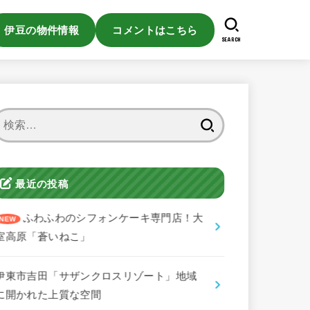
伊豆の物件情報
コメントはこちら
SEARCH
検
索:
最近の投稿
ふわふわのシフォンケーキ専門店！大
室高原「蒼いねこ」
伊東市吉田「サザンクロスリゾート」地域
に開かれた上質な空間