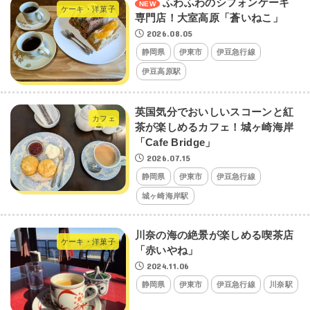
ふわふわのシフォンケーキ
ケーキ・洋菓子
専門店！大室高原「蒼いねこ」
2026.08.05
静岡県
伊東市
伊豆急行線
伊豆高原駅
英国気分でおいしいスコーンと紅
カフェ
茶が楽しめるカフェ！城ヶ崎海岸
「Cafe Bridge」
2026.07.15
静岡県
伊東市
伊豆急行線
城ヶ崎海岸駅
川奈の海の絶景が楽しめる喫茶店
ケーキ・洋菓子
「赤いやね」
2024.11.06
静岡県
伊東市
伊豆急行線
川奈駅