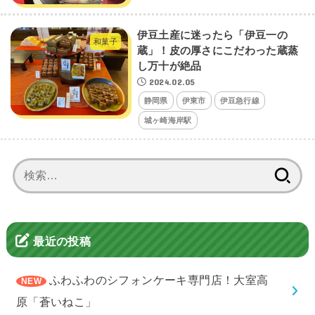
伊豆土産に迷ったら「伊豆一の
和菓子
蔵」！皮の厚さにこだわった蔵蒸
し万十が絶品
2024.02.05
静岡県
伊東市
伊豆急行線
城ヶ崎海岸駅
検
索:
最近の投稿
ふわふわのシフォンケーキ専門店！大室高
原「蒼いねこ」