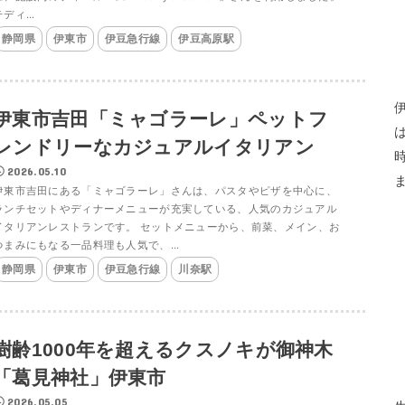
ディ...
静岡県
伊東市
伊豆急行線
伊豆高原駅
伊東市吉田「ミャゴラーレ」ペットフ
レンドリーなカジュアルイタリアン
2026.05.10
伊東市吉田にある「ミャゴラーレ」さんは、パスタやピザを中心に、
ランチセットやディナーメニューが充実している、人気のカジュアル
イタリアンレストランです。 セットメニューから、前菜、メイン、お
つまみにもなる一品料理も人気で、...
静岡県
伊東市
伊豆急行線
川奈駅
樹齢1000年を超えるクスノキが御神木
「葛見神社」伊東市
2026.05.05