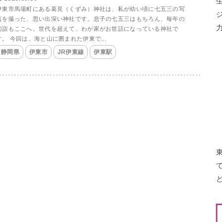
伊東市馬場町にある葛見（くずみ）神社は、私が幼い頃に七五三の写
真を撮った、思い出深い神社です。息子の七五三はもちろん、毎年の
初詣もここへ。世代を超えて、わが家がお世話になっている神社で
す。 今回は、海と山に囲まれた伊東で...
静岡県
伊東市
JR伊東線
伊東駅