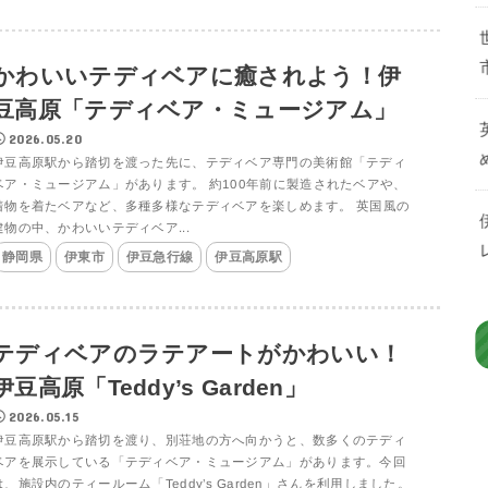
かわいいテディベアに癒されよう！伊
豆高原「テディベア・ミュージアム」
2026.05.20
伊豆高原駅から踏切を渡った先に、テディベア専門の美術館「テディ
ベア・ミュージアム」があります。 約100年前に製造されたベアや、
着物を着たベアなど、多種多様なテディベアを楽しめます。 英国風の
建物の中、かわいいテディベア...
静岡県
伊東市
伊豆急行線
伊豆高原駅
テディベアのラテアートがかわいい！
伊豆高原「Teddy’s Garden」
2026.05.15
伊豆高原駅から踏切を渡り、別荘地の方へ向かうと、数多くのテディ
ベアを展示している「テディベア・ミュージアム」があります。今回
は、施設内のティールーム「Teddy’s Garden」さんを利用しました。