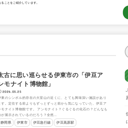
なることをご紹介しています。
太古に思い巡らせる伊東市の「伊豆ア
ンモナイト博物館」
2026.05.25
伊東のシンボル的存在の大室山の近くに、とても興味深い施設があり
ます。定住する前よりもずっとずっと前から気になっていた、伊豆ア
ンモナイト博物館です。 アンモナイト？ぐるぐるの化石の？どんなも
のが展示されているのだろう？全然...
静岡県
伊東市
伊豆急行線
伊豆高原駅