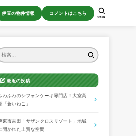
伊豆の物件情報
コメントはこちら
SEARCH
検
索:
最近の投稿
ふわふわのシフォンケーキ専門店！大室高
原「蒼いねこ」
伊東市吉田「サザンクロスリゾート」地域
に開かれた上質な空間