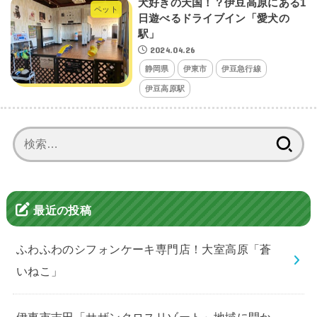
犬好きの天国！？伊豆高原にある1
ペット
日遊べるドライブイン「愛犬の
駅」
2024.04.26
静岡県
伊東市
伊豆急行線
伊豆高原駅
検
索:
最近の投稿
ふわふわのシフォンケーキ専門店！大室高原「蒼
いねこ」
伊東市吉田「サザンクロスリゾート」地域に開か