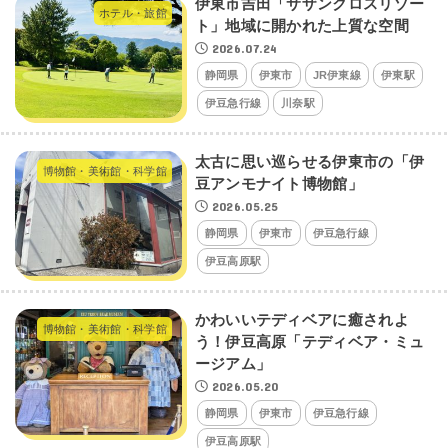
伊東市吉田「サザンクロスリゾー
ホテル・旅館
ト」地域に開かれた上質な空間
2026.07.24
静岡県
伊東市
JR伊東線
伊東駅
伊豆急行線
川奈駅
太古に思い巡らせる伊東市の「伊
博物館・美術館・科学館
豆アンモナイト博物館」
2026.05.25
静岡県
伊東市
伊豆急行線
伊豆高原駅
かわいいテディベアに癒されよ
博物館・美術館・科学館
う！伊豆高原「テディベア・ミュ
ージアム」
2026.05.20
静岡県
伊東市
伊豆急行線
伊豆高原駅