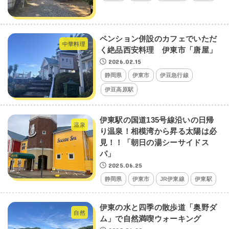
ペンション併設のカフェでいただ
中華料理
く絶品西安料理 伊東市「唐屋」
2026.02.15
静岡県
伊東市
伊豆急行線
伊豆高原駅
伊東駅の国道135号線沿いの日帰
温泉
り温泉！相模湾から昇る太陽は必
見！！「朝日の湯シーサイドス
パ」
2025.06.25
静岡県
伊東市
JR伊東線
伊東駅
伊東の水と四季の散歩道「奥野ダ
自然
ム」で自然満喫ウォーキング