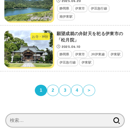
2025.06.20
静岡県
伊東市
伊豆急行線
南伊東駅
願望成就の弁財天を祀る伊東市の
お寺・神社
「松月院」
2025.06.10
静岡県
伊東市
JR伊東線
伊東駅
伊豆急行線
伊東駅
1
2
3
4
＞
検
索: