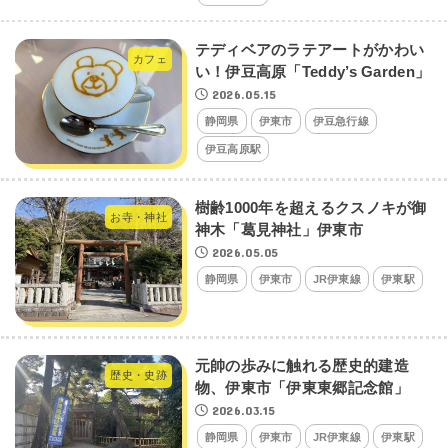
テディベアのラテアートがかわい
カフェ
い！伊豆高原「Teddy’s Garden」
2026.05.15
静岡県
伊東市
伊豆急行線
伊豆高原駅
樹齢1000年を超えるクスノキが御
お寺・神社
神木「葛見神社」伊東市
2026.05.05
静岡県
伊東市
JR伊東線
伊東駅
元帥の歩みに触れる歴史的建造
歴史・史跡
物、伊東市「伊東東郷記念館」
2026.03.15
静岡県
伊東市
JR伊東線
伊東駅