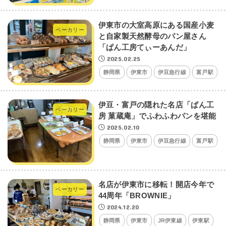
伊東市の大室高原にある国産小麦
ベーカリー
と自家製天然酵母のパン屋さん
「ぱん工房てぃーあんだ」
2025.02.25
静岡県
伊東市
伊豆急行線
富戸駅
伊豆・富戸の隠れた名店「ぱん工
ベーカリー
房 菓蔵庵」でふわふわパンを堪能
2025.02.10
静岡県
伊東市
伊豆急行線
富戸駅
名店が伊東市に移転！開店今年で
ベーカリー
44周年「BROWNIE」
2024.12.20
静岡県
伊東市
JR伊東線
伊東駅