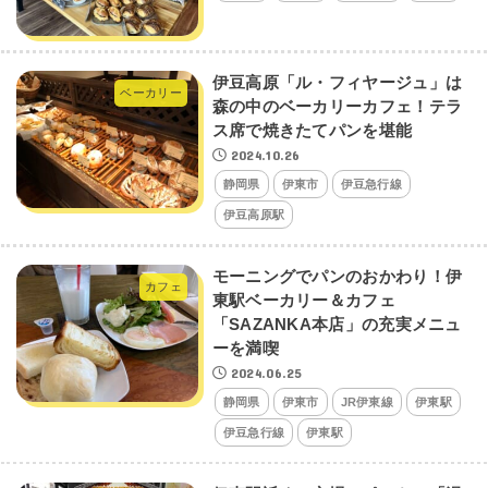
伊豆高原「ル・フィヤージュ」は
ベーカリー
森の中のベーカリーカフェ！テラ
ス席で焼きたてパンを堪能
2024.10.26
静岡県
伊東市
伊豆急行線
伊豆高原駅
モーニングでパンのおかわり！伊
カフェ
東駅ベーカリー＆カフェ
「SAZANKA本店」の充実メニュ
ーを満喫
2024.06.25
静岡県
伊東市
JR伊東線
伊東駅
伊豆急行線
伊東駅