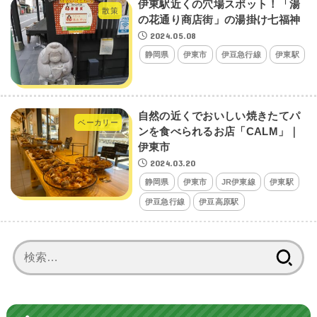
伊東駅近くの穴場スポット！「湯
散策
の花通り商店街」の湯掛け七福神
2024.05.08
静岡県
伊東市
伊豆急行線
伊東駅
自然の近くでおいしい焼きたてパ
ベーカリー
ンを食べられるお店「CALM」｜
伊東市
2024.03.20
静岡県
伊東市
JR伊東線
伊東駅
伊豆急行線
伊豆高原駅
検
索: