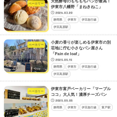
天然酵母のもちもちパンが最高！
ベーカリー
伊東市八幡野「まねきねこ」
2026.03.20
静岡県
伊東市
伊豆急行線
伊豆高原駅
小麦の香りが楽しめる伊東市の別
ベーカリー
荘地に佇む小さなパン屋さん
「Pain de loaf」
2025.05.15
静岡県
伊東市
伊豆急行線
伊豆高原駅
伊東市富戸ベーカリー「マーブル
ベーカリー
ココ」大人気！濃厚チーズパン
2025.05.05
静岡県
伊東市
伊豆急行線
富戸駅