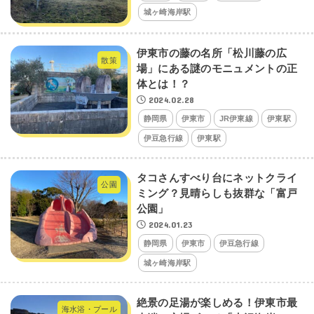
城ヶ崎海岸駅
伊東市の藤の名所「松川藤の広
散策
場」にある謎のモニュメントの正
体とは！？
2024.02.28
静岡県
伊東市
JR伊東線
伊東駅
伊豆急行線
伊東駅
タコさんすべり台にネットクライ
公園
ミング？見晴らしも抜群な「富戸
公園」
2024.01.23
静岡県
伊東市
伊豆急行線
城ヶ崎海岸駅
絶景の足湯が楽しめる！伊東市最
海水浴・プール