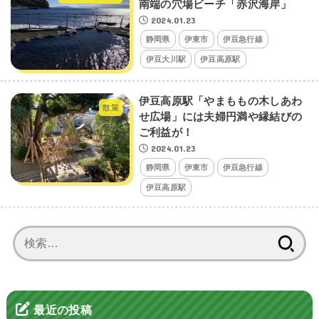
南端の穴場ビーチ「赤沢海岸」
2024.01.23
静岡県
伊東市
伊豆急行線
伊豆大川駅
伊豆高原駅
伊豆高原駅「やまももの木しあわ
散策
せ広場」には夫婦円満や縁結びの
ご利益が！
2024.01.23
静岡県
伊東市
伊豆急行線
伊豆高原駅
検
索:
最近の投稿