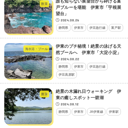
誰も知らない展望台から砕ける富
散策
戸ブルーを堪能 伊東市「宇根展
望台」
2024.08.26
静岡県
伊東市
伊豆急行線
富戸駅
伊東のプチ秘境！絶景の泳げる天
海水浴・プール
然プールへ 伊東市「大淀小淀」
2024.08.22
静岡県
伊東市
伊豆急行線
伊豆高原駅
絶景の木漏れ日ウォーキング 伊
散策
東の癒しスポット一碧湖
2024.08.12
静岡県
伊東市
JR伊東線
伊東駅