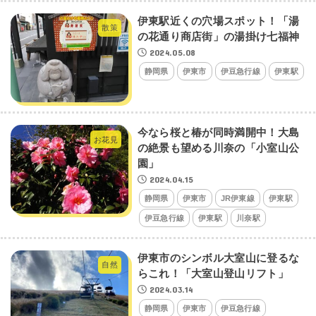
伊東駅近くの穴場スポット！「湯
散策
の花通り商店街」の湯掛け七福神
2024.05.08
静岡県
伊東市
伊豆急行線
伊東駅
今なら桜と椿が同時満開中！大島
お花見
の絶景も望める川奈の「小室山公
園」
2024.04.15
静岡県
伊東市
JR伊東線
伊東駅
伊豆急行線
伊東駅
川奈駅
伊東市のシンボル大室山に登るな
自然
らこれ！「大室山登山リフト」
2024.03.14
静岡県
伊東市
伊豆急行線