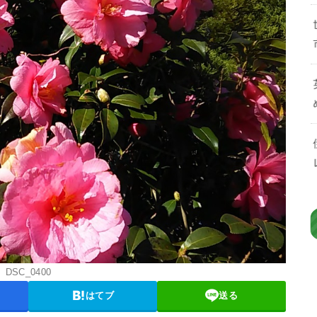
DSC_0400
はてブ
送る