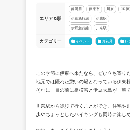
静岡県
伊東市
川奈
JR
エリア＆駅
伊豆急行線
伊東駅
伊豆急行線
川奈駅
カテゴリー
イベント
お花見
レ
この季節に伊東へ来たなら、ぜひ立ち寄り
地元では隠れた憩いの場となっている伊東
それに、目の前に相模湾と伊豆大島が一望
川奈駅から徒歩で行くことができ、住宅や
歩やちょっとしたハイキングも同時に楽し