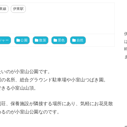
伊東線
伊東駅
ジャー
公園
散策
景色
自然
たいのが小室山公園です。
桜の名所、総合グラウンド駐車場や小室山つばき園。
できる小室山山頂。
別荘、保養施設が隣接する場所にあり、気軽にお花見散
めるのが小室山公園なのです。