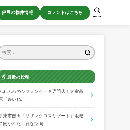
伊豆の物件情報
コメントはこちら
SEARCH
検
索:
最近の投稿
ふわふわのシフォンケーキ専門店！大室高
原「蒼いねこ」
伊東市吉田「サザンクロスリゾート」地域
に開かれた上質な空間