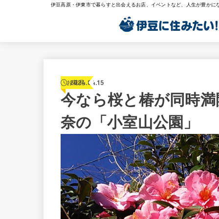
伊豆高原・伊東市で暮らすと出会えるお店、イベントなど、人生が豊かに
2024.04.15
お花見
今なら桜と椿が同時満
奈の「小室山公園」