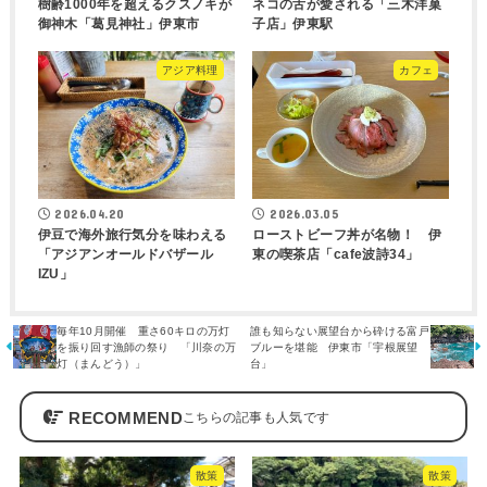
樹齢1000年を超えるクスノキが
ネコの舌が愛される「三木洋菓
御神木「葛見神社」伊東市
子店」伊東駅
アジア料理
カフェ
2026.04.20
2026.03.05
伊豆で海外旅行気分を味わえる
ローストビーフ丼が名物！ 伊
「アジアンオールドバザール
東の喫茶店「cafe波詩34」
IZU」
毎年10月開催 重さ60キロの万灯
誰も知らない展望台から砕ける富戸
を振り回す漁師の祭り 「川奈の万
ブルーを堪能 伊東市「宇根展望
灯（まんどう）」
台」
RECOMMEND
散策
散策