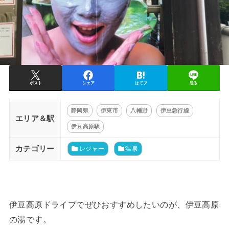
ポスト
シェア
はてブ
送る
静岡県
伊東市
八幡野
伊豆急行線
エリア＆駅
伊豆高原駅
カテゴリー
レジャー
温泉
伊豆高原ドライブでぜひおすすめしたいのが、伊豆高原
の湯です。