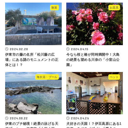
散策
お花見
2024.02.28
2024.04.15
伊東市の藤の名所「松川藤の広
今なら桜と椿が同時満開中！大島
場」にある謎のモニュメントの正
の絶景も望める川奈の「小室山公
体とは！？
園」
海水浴・プール
ペット
2024.08.22
2024.04.26
伊東のプチ秘境！絶景の泳げる天
犬好きの天国！？伊豆高原にある1