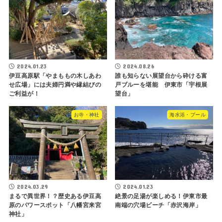
2024.01.23
2024.08.26
伊豆高原駅「やまももの木しあわ
誰も知らない展望台から砕ける富
せ広場」には夫婦円満や縁結びの
戸ブルーを堪能 伊東市「宇根展
ご利益が！
望台」
お寺・神社
海水浴・プール
2024.03.29
2024.01.23
まるで異世界！？歴史ある伊豆高
絶景の足湯が楽しめる！伊東市最
原のパワースポット「八幡宮来宮
南端の穴場ビーチ「赤沢海岸」
神社」