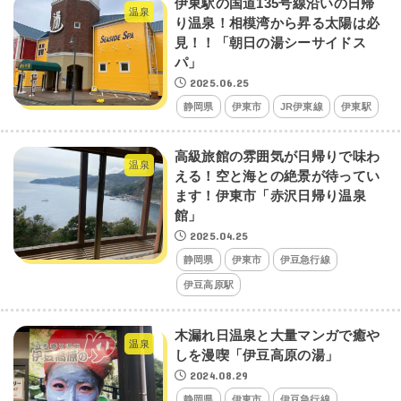
伊東駅の国道135号線沿いの日帰
温泉
り温泉！相模湾から昇る太陽は必
見！！「朝日の湯シーサイドス
パ」
2025.06.25
静岡県
伊東市
JR伊東線
伊東駅
高級旅館の雰囲気が日帰りで味わ
温泉
える！空と海との絶景が待ってい
ます！伊東市「赤沢日帰り温泉
館」
2025.04.25
静岡県
伊東市
伊豆急行線
伊豆高原駅
木漏れ日温泉と大量マンガで癒や
温泉
しを漫喫「伊豆高原の湯」
2024.08.29
静岡県
伊東市
伊豆急行線