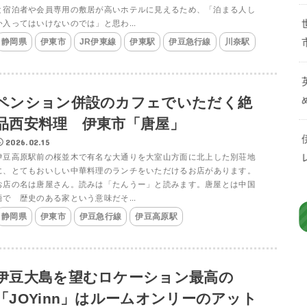
と宿泊者や会員専用の敷居が高いホテルに見えるため、「泊まる人し
か入ってはいけないのでは」と思わ...
静岡県
伊東市
JR伊東線
伊東駅
伊豆急行線
川奈駅
ペンション併設のカフェでいただく絶
品西安料理 伊東市「唐屋」
2026.02.15
伊豆高原駅前の桜並木で有名な大通りを大室山方面に北上した別荘地
に、とてもおいしい中華料理のランチをいただけるお店があります。
お店の名は唐屋さん。読みは「たんうー」と読みます。唐屋とは中国
語で 歴史のある家という意味だそ...
静岡県
伊東市
伊豆急行線
伊豆高原駅
伊豆大島を望むロケーション最高の
「JOYinn」はルームオンリーのアット