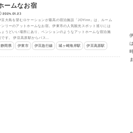
ホームなお宿
2024.01.23
伊豆大島を望むロケーションが最高の宿泊施設「JOYinn」は、ルーム
オンリーのアットホームなお宿。伊東市の人気観光スポット巡りには
ちょうどいい場所にあり、ペンションのようなアットホームな宿泊施
設です。 伊豆高原駅からバス...
静岡県
伊東市
伊豆急行線
城ヶ崎海岸駅
伊豆高原駅