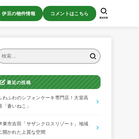
伊豆の物件情報
コメントはこちら
SEARCH
検
索:
最近の投稿
ふわふわのシフォンケーキ専門店！大室高
原「蒼いねこ」
伊東市吉田「サザンクロスリゾート」地域
に開かれた上質な空間