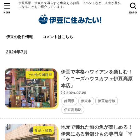
伊豆高原・伊東市で暮らすと出会えるお店、イベントなど、人生が豊か
になることをご紹介しています。
MENU
SEARCH
伊豆の物件情報
コメントはこちら
2024年7月
伊豆で本格ハワイアンを楽しむ！
その他各国料理
「ケニーズハウスカフェ伊豆高原
本店」
2024.07.25
静岡県
伊東市
伊豆急行線
伊豆高原駅
地元で獲れた旬の魚が楽しめる！
食品・雑貨
伊東にある老舗ひもの専門店「平