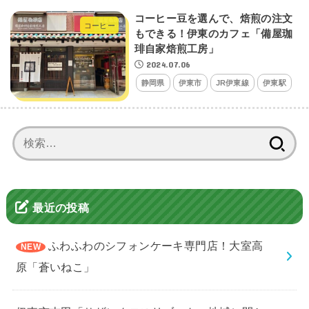
コーヒー豆を選んで、焙煎の注文
コーヒー
もできる！伊東のカフェ「備屋珈
琲自家焙煎工房」
2024.07.06
静岡県
伊東市
JR伊東線
伊東駅
検
索:
最近の投稿
ふわふわのシフォンケーキ専門店！大室高
原「蒼いねこ」