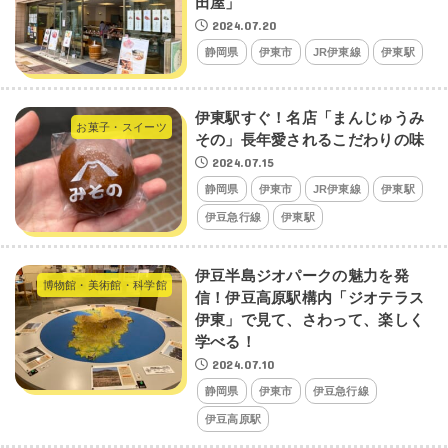
田屋」
2024.07.20
静岡県
伊東市
JR伊東線
伊東駅
伊東駅すぐ！名店「まんじゅうみ
お菓子・スイーツ
その」長年愛されるこだわりの味
2024.07.15
静岡県
伊東市
JR伊東線
伊東駅
伊豆急行線
伊東駅
伊豆半島ジオパークの魅力を発
博物館・美術館・科学館
信！伊豆高原駅構内「ジオテラス
伊東」で見て、さわって、楽しく
学べる！
2024.07.10
静岡県
伊東市
伊豆急行線
伊豆高原駅