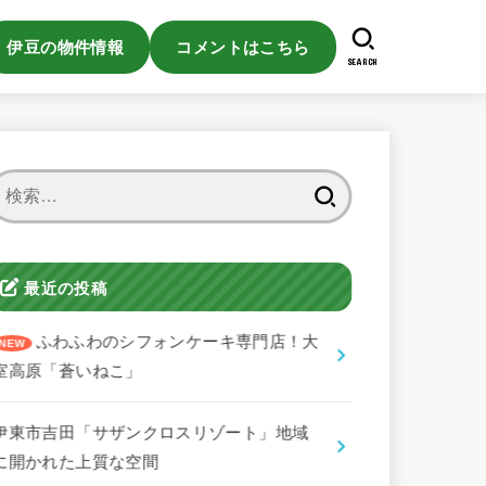
伊豆の物件情報
コメントはこちら
SEARCH
検
索:
最近の投稿
ふわふわのシフォンケーキ専門店！大
室高原「蒼いねこ」
伊東市吉田「サザンクロスリゾート」地域
に開かれた上質な空間