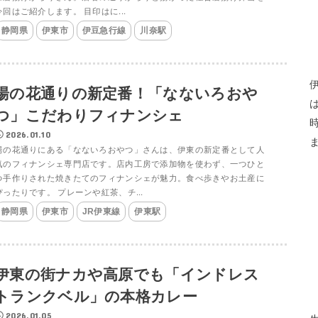
今回はご紹介します。 目印はに...
静岡県
伊東市
伊豆急行線
川奈駅
湯の花通りの新定番！「なないろおや
つ」こだわりフィナンシェ
2026.01.10
湯の花通りにある「なないろおやつ」さんは、伊東の新定番として人
気のフィナンシェ専門店です。店内工房で添加物を使わず、一つひと
つ手作りされた焼きたてのフィナンシェが魅力。食べ歩きやお土産に
ぴったりです。 プレーンや紅茶、チ...
静岡県
伊東市
JR伊東線
伊東駅
伊東の街ナカや高原でも「インドレス
トランクベル」の本格カレー
2026.01.05