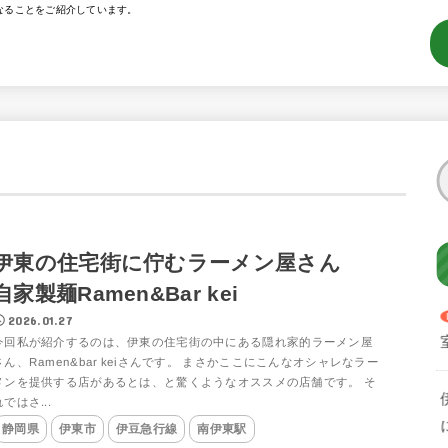
なることをご紹介しています。
伊東の住宅街に佇むラーメン屋さん
自家製麺Ramen&Bar kei
2026.01.27
今回私が紹介するのは、伊東の住宅街の中にある隠れ家的ラーメン屋
さん、Ramen&bar keiさんです。 まさかここにこんなオシャレなラー
メンを提供する店があるとは、と驚くようなオススメの店舗です。 そ
れではさ...
静岡県
伊東市
伊豆急行線
南伊東駅