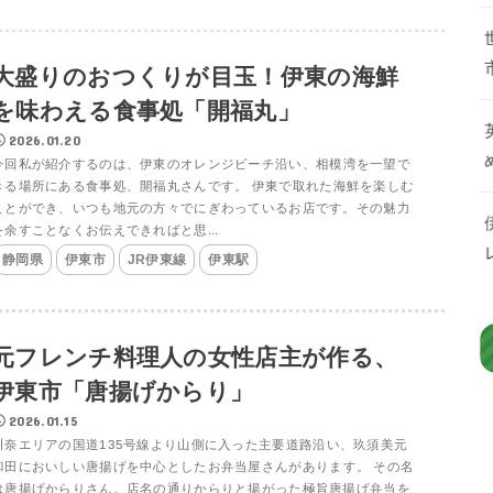
大盛りのおつくりが目玉！伊東の海鮮
を味わえる食事処「開福丸」
2026.01.20
今回私が紹介するのは、伊東のオレンジビーチ沿い、相模湾を一望で
きる場所にある食事処、開福丸さんです。 伊東で取れた海鮮を楽しむ
ことができ、いつも地元の方々でにぎわっているお店です。その魅力
を余すことなくお伝えできればと思...
静岡県
伊東市
JR伊東線
伊東駅
元フレンチ料理人の女性店主が作る、
伊東市「唐揚げからり」
2026.01.15
川奈エリアの国道135号線より山側に入った主要道路沿い、玖須美元
和田においしい唐揚げを中心としたお弁当屋さんがあります。 その名
は唐揚げからりさん。店名の通りからりと揚がった極旨唐揚げ弁当を