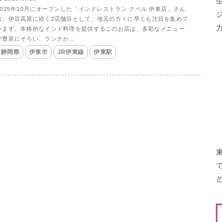
2025年10月にオープンした「インドレストラン クベル 伊東店」さん
は、伊豆高原に続く2店舗目として、地元の方々に早くも注目を集めて
います。本格的なインド料理を提供するこのお店は、多彩なメニュー
が豊富にそろい、ランチか...
静岡県
伊東市
JR伊東線
伊東駅