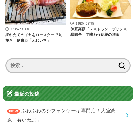
2025.07.15
2024.10.28
伊豆高原「レストラン・プリンス
翠陽亭」で味わう伝統の洋食
採れたてのイカをロースターで丸
焼き 伊東市「ふじいち」
検
索:
最近の投稿
ふわふわのシフォンケーキ専門店！大室高
原「蒼いねこ」