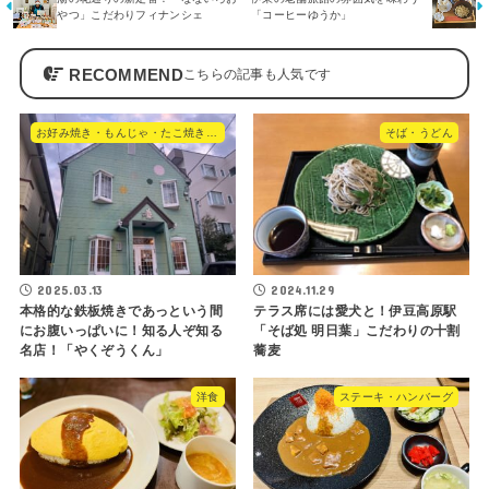
やつ」こだわりフィナンシェ
「コーヒーゆうか」
RECOMMEND
お好み焼き・もんじゃ・たこ焼き・やきそば
そば・うどん
2025.03.13
2024.11.29
本格的な鉄板焼きであっという間
テラス席には愛犬と！伊豆高原駅
にお腹いっぱいに！知る人ぞ知る
「そば処 明日葉」こだわりの十割
名店！「やくぞうくん」
蕎麦
洋食
ステーキ・ハンバーグ