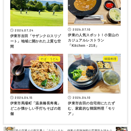
2026.07.10
2026.07.24
伊東の人気スポット！小室山の
伊東市吉田「サザンクロスリゾ
カジュアルレストラン
ート」地域に開かれた上質な空
「Kitchen・218」
間
そば・うどん
韓国料理
2026.06.15
2026.06.10
伊東市馬場町「温泉橋長寿庵」
伊東市吉田の住宅街にたたず
どこか懐かしい手打ちそばの老
む、家庭的な韓国料理「モリ
舗
ア」
湯の花通りの新定番！「なないろお
伊東の老舗旅館の雰囲気を味わう