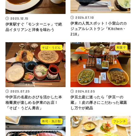
2026.07.10
2025.12.15
伊東の人気スポット！小室山のカ
伊東駅すぐ「モンターニャ」で絶
ジュアルレストラン「Kitchen・
品イタリアンと洋食を味わう
218」
そば・うどん
和菓子
2025.07.25
2024.02.05
中伊豆の名産わさびを活かした本
伊豆土産に迷ったら「伊豆一の
格蕎麦が楽しめる伊東のお店！
蔵」！皮の厚さにこだわった蔵蒸
「そば・うどん勇吉」
し万十が絶品
寿司・魚介類
フレンチ