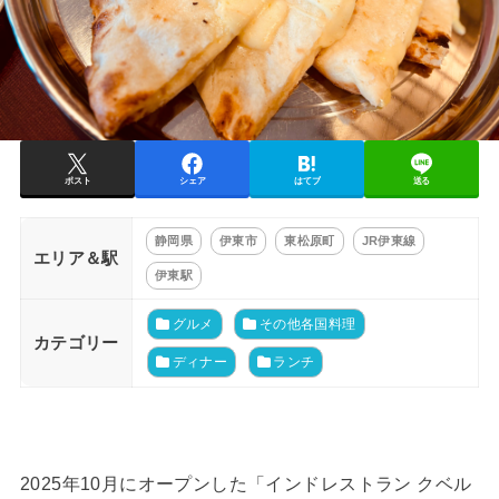
ポスト
シェア
はてブ
送る
静岡県
伊東市
東松原町
JR伊東線
エリア＆駅
伊東駅
グルメ
その他各国料理
カテゴリー
ディナー
ランチ
2025年10月にオープンした「インドレストラン クベル