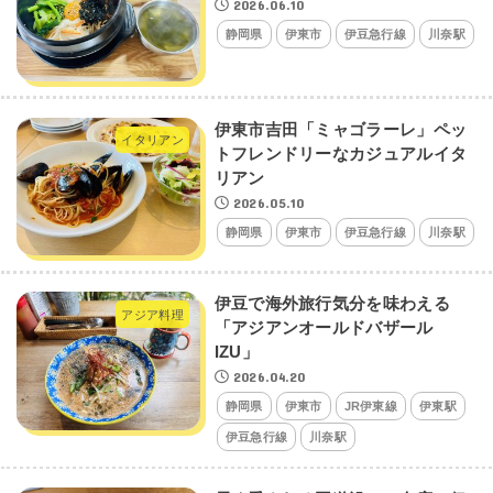
2026.06.10
静岡県
伊東市
伊豆急行線
川奈駅
伊東市吉田「ミャゴラーレ」ペッ
イタリアン
トフレンドリーなカジュアルイタ
リアン
2026.05.10
静岡県
伊東市
伊豆急行線
川奈駅
伊豆で海外旅行気分を味わえる
アジア料理
「アジアンオールドバザール
IZU」
2026.04.20
静岡県
伊東市
JR伊東線
伊東駅
伊豆急行線
川奈駅