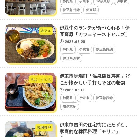
静岡県
伊東市
JR伊東線
伊東駅
伊豆急行線
伊東駅
伊豆牛のランチが食べられる！伊
カフェ
豆高原「カフェイーストヒルズ」
2026.06.20
静岡県
伊東市
伊豆急行線
伊豆高原駅
伊東市馬場町「温泉橋長寿庵」ど
そば・うどん
こか懐かしい手打ちそばの老舗
2026.06.15
静岡県
伊東市
伊豆急行線
南伊東駅
伊東市吉田の住宅街にたたずむ、
韓国料理
家庭的な韓国料理「モリア」