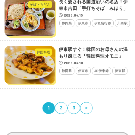
長く愛される国道沿いの名店！伊
そば・うどん
東市吉田「手打ちそば みほり」
2026.04.15
静岡県
伊東市
伊豆急行線
川奈駅
伊東駅すぐ！韓国のお母さんの温
韓国料理
もり感じる「韓国料理オモニ」
2026.04.10
静岡県
伊東市
JR伊東線
伊東駅
1
2
3
＞