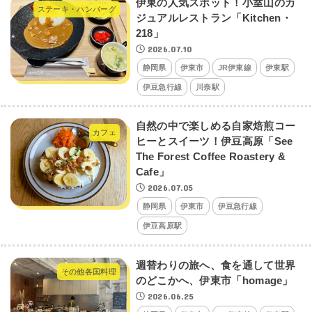
伊東の人気スポット！小室山のカ
ステーキ・ハンバーグ
ジュアルレストラン「Kitchen・
218」
2026.07.10
静岡県
伊東市
JR伊東線
伊東駅
伊豆急行線
川奈駅
自然の中で楽しめる自家焙煎コー
カフェ
ヒーとスイーツ！伊豆高原「See
The Forest Coffee Roastery &
Cafe」
2026.07.05
静岡県
伊東市
伊豆急行線
伊豆高原駅
週替わりの旅へ、食を通して世界
その他各国料理
のどこかへ、伊東市「homage」
2026.06.25