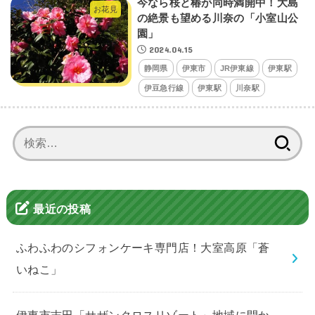
今なら桜と椿が同時満開中！大島
お花見
の絶景も望める川奈の「小室山公
園」
2024.04.15
静岡県
伊東市
JR伊東線
伊東駅
伊豆急行線
伊東駅
川奈駅
検
索:
最近の投稿
ふわふわのシフォンケーキ専門店！大室高原「蒼
いねこ」
伊東市吉田「サザンクロスリゾート」地域に開か