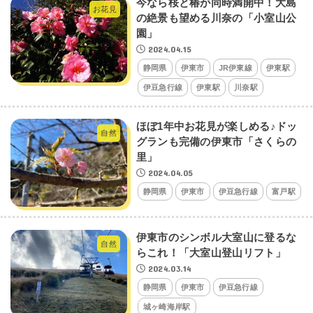
今なら桜と椿が同時満開中！大島
お花見
の絶景も望める川奈の「小室山公
園」
2024.04.15
静岡県
伊東市
JR伊東線
伊東駅
伊豆急行線
伊東駅
川奈駅
ほぼ1年中お花見が楽しめる♪ドッ
自然
グランも完備の伊東市「さくらの
里」
2024.04.05
静岡県
伊東市
伊豆急行線
富戸駅
伊東市のシンボル大室山に登るな
自然
らこれ！「大室山登山リフト」
2024.03.14
静岡県
伊東市
伊豆急行線
城ヶ崎海岸駅