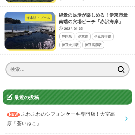
絶景の足湯が楽しめる！伊東市最
海水浴・プール
南端の穴場ビーチ「赤沢海岸」
2024.01.23
静岡県
伊東市
伊豆急行線
伊豆大川駅
伊豆高原駅
検
索:
最近の投稿
ふわふわのシフォンケーキ専門店！大室高
原「蒼いねこ」