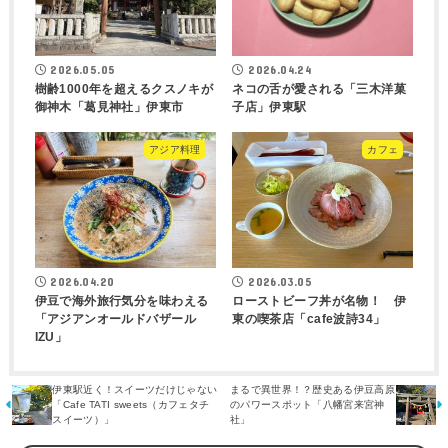
2026.05.05
2026.04.24
樹齢1000年を超えるクスノキが
ネコの舌が愛される「三木洋菓
御神木「葛見神社」伊東市
子店」伊東駅
アジア料理
カフェ
2026.04.20
2026.03.05
伊豆で海外旅行気分を味わえる
ローストビーフ丼が名物！ 伊
「アジアンオールドバザール
東の喫茶店「cafe波詩34」
IZU」
伊東駅近く！スイーツだけじゃない
まるで異世界！？歴史ある伊豆高原
「Cafe TATI sweets（カフェタチ
のパワースポット「八幡宮来宮神
スイーツ）」
社」