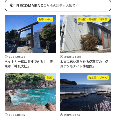
RECOMMEND
お寺・神社
博物館・美術館・科学館
2024.05.22
2026.05.25
ペットと一緒に参拝できる！ 伊
太古に思い巡らせる伊東市の「伊
東市「神祇大社」
豆アンモナイト博物館」
散策
海水浴・プール
2024.08.26
2024.01.23