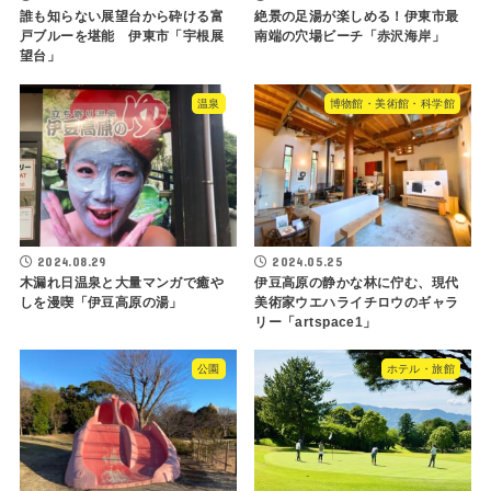
誰も知らない展望台から砕ける富
絶景の足湯が楽しめる！伊東市最
戸ブルーを堪能 伊東市「宇根展
南端の穴場ビーチ「赤沢海岸」
望台」
温泉
博物館・美術館・科学館
2024.08.29
2024.05.25
木漏れ日温泉と大量マンガで癒や
伊豆高原の静かな林に佇む、現代
しを漫喫「伊豆高原の湯」
美術家ウエハライチロウのギャラ
リー「artspace1」
公園
ホテル・旅館