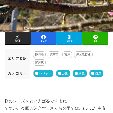
ポスト
シェア
はてブ
送る
静岡県
伊東市
富戸
伊豆急行線
エリア＆駅
富戸駅
カテゴリー
レジャー
公園
景色
自然
桜のシーズンといえば春ですよね。
ですが、今回ご紹介するさくらの里では、ほぼ1年中花