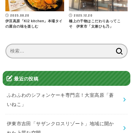
2025.08.20
2025.12.20
伊豆高原「KI2 kitchen」本場タイ
極上の干物はこだわりあってこ
の屋台の味を楽しむ
そ 伊東市「太兼ひも乃」
検
索:
最近の投稿
ふわふわのシフォンケーキ専門店！大室高原「蒼
いねこ」
伊東市吉田「サザンクロスリゾート」地域に開か
れた上質な空間