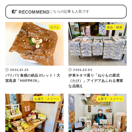
RECOMMEND
カフェ
食品・雑貨
2026.03.25
2026.02.05
パリパリ食感の絶品ガレット！大
伊東キネマ通り「ねりもの屋武
室高原「HAPPAYA」
（たけ）」アイデアあふれる豊富
な品揃え
お菓子・スイーツ
お菓子・スイーツ