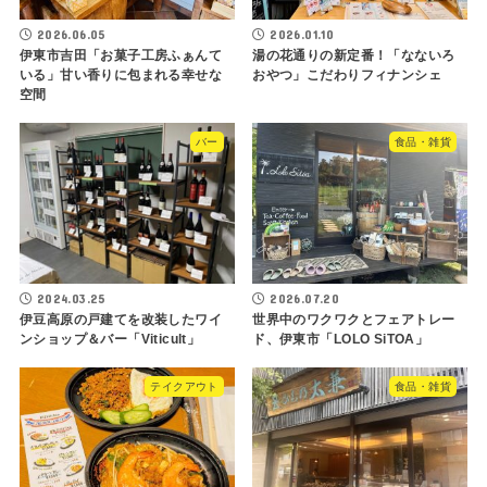
2026.06.05
2026.01.10
伊東市吉田「お菓子工房ふぁんて
湯の花通りの新定番！「なないろ
いる」甘い香りに包まれる幸せな
おやつ」こだわりフィナンシェ
空間
バー
食品・雑貨
2024.03.25
2026.07.20
伊豆高原の戸建てを改装したワイ
世界中のワクワクとフェアトレー
ンショップ＆バー「Viticult」
ド、伊東市「LOLO SiTOA」
テイクアウト
食品・雑貨