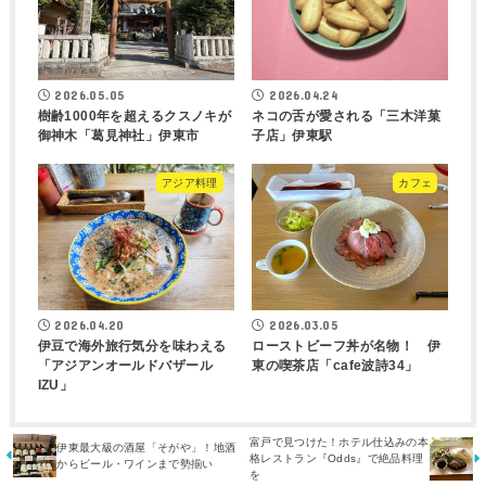
2026.05.05
2026.04.24
樹齢1000年を超えるクスノキが
ネコの舌が愛される「三木洋菓
御神木「葛見神社」伊東市
子店」伊東駅
アジア料理
カフェ
2026.04.20
2026.03.05
伊豆で海外旅行気分を味わえる
ローストビーフ丼が名物！ 伊
「アジアンオールドバザール
東の喫茶店「cafe波詩34」
IZU」
富戸で見つけた！ホテル仕込みの本
伊東最大級の酒屋「そがや」！地酒
格レストラン『Odds』で絶品料理
からビール・ワインまで勢揃い
を