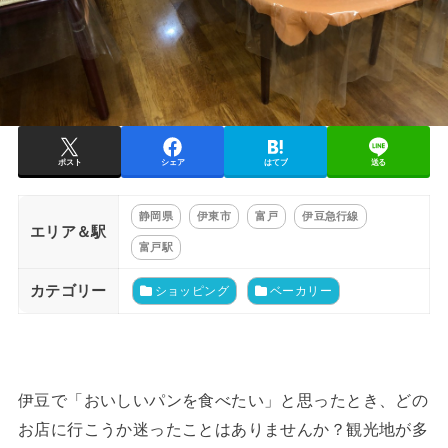
ポスト
シェア
はてブ
送る
静岡県
伊東市
富戸
伊豆急行線
エリア＆駅
富戸駅
カテゴリー
ショッピング
ベーカリー
伊豆で「おいしいパンを食べたい」と思ったとき、どの
お店に行こうか迷ったことはありませんか？観光地が多