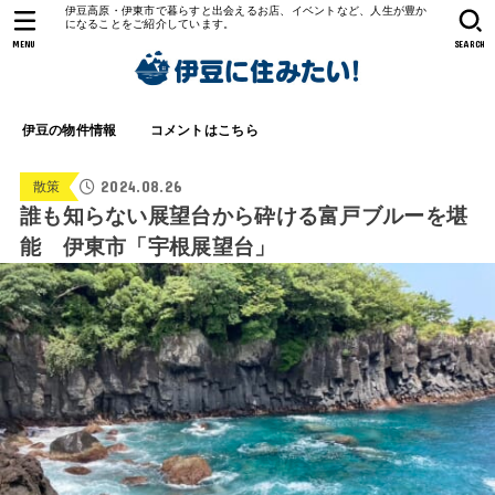
伊豆高原・伊東市で暮らすと出会えるお店、イベントなど、人生が豊か
になることをご紹介しています。
MENU
SEARCH
伊豆の物件情報
コメントはこちら
2024.08.26
散策
誰も知らない展望台から砕ける富戸ブルーを堪
能 伊東市「宇根展望台」