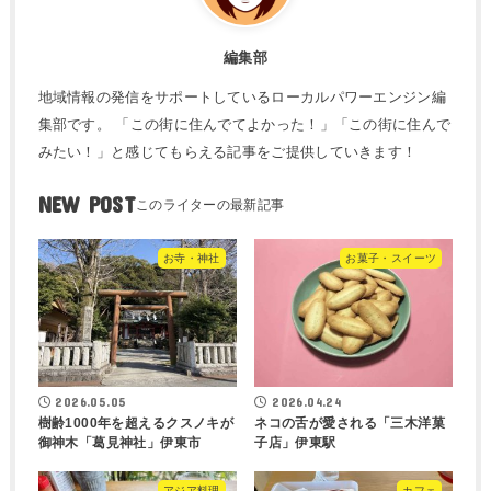
編集部
地域情報の発信をサポートしているローカルパワーエンジン編
集部です。 「この街に住んでてよかった！」「この街に住んで
みたい！」と感じてもらえる記事をご提供していきます！
NEW POST
お寺・神社
お菓子・スイーツ
2026.05.05
2026.04.24
樹齢1000年を超えるクスノキが
ネコの舌が愛される「三木洋菓
御神木「葛見神社」伊東市
子店」伊東駅
アジア料理
カフェ