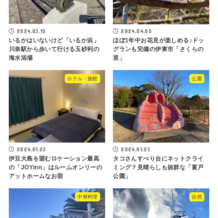
2024.03.15
2024.04.05
いるかはいないけど「いるか浜」
ほぼ1年中お花見が楽しめる♪ドッ
川奈駅から歩いて行ける玉砂利の
グランも完備の伊東市「さくらの
海水浴場
里」
ホテル・旅館
公園
2024.01.23
2024.01.23
伊豆大島を望むロケーション最高
タコさんすべり台にネットクライ
の「JOYinn」はルームオンリーの
ミング？見晴らしも抜群な「富戸
アットホームなお宿
公園」
中華料理
自然