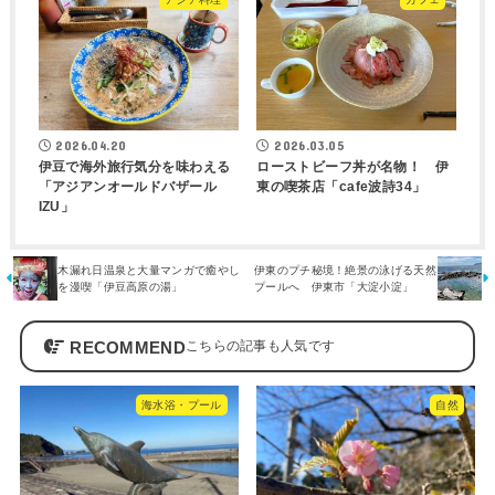
2026.04.20
2026.03.05
伊豆で海外旅行気分を味わえる
ローストビーフ丼が名物！ 伊
「アジアンオールドバザール
東の喫茶店「cafe波詩34」
IZU」
木漏れ日温泉と大量マンガで癒やし
伊東のプチ秘境！絶景の泳げる天然
を漫喫「伊豆高原の湯」
プールへ 伊東市「大淀小淀」
RECOMMEND
海水浴・プール
自然