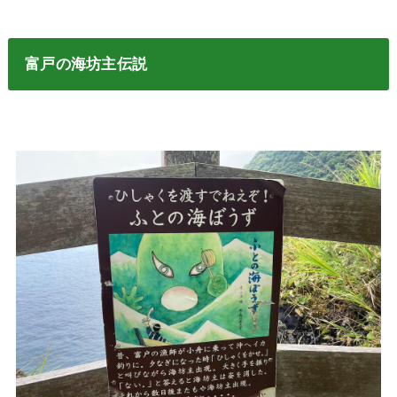
富戸の海坊主伝説