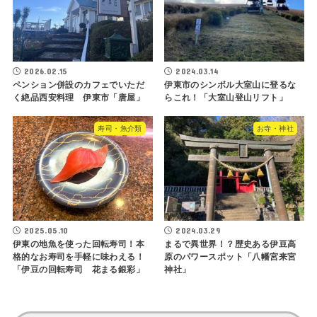
2026.02.15
2024.03.14
ペンション併設のカフェでいただ
伊東市のシンボル大室山に登るな
く絶品西安料理 伊東市「唐屋」
らこれ！「大室山登山リフト」
寿司・魚介類
お寺・神社
2025.05.10
2024.03.29
伊東の地魚を使った回転寿司！本
まるで異世界！？歴史ある伊豆高
格的なお寿司を手軽に味わえる！
原のパワースポット「八幡宮来宮
「伊豆の回転寿司 花まる銀彩」
神社」