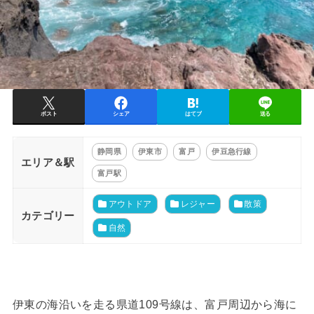
ポスト
シェア
はてブ
送る
静岡県
伊東市
富戸
伊豆急行線
エリア＆駅
富戸駅
アウトドア
レジャー
散策
カテゴリー
自然
伊東の海沿いを走る県道109号線は、富戸周辺から海に