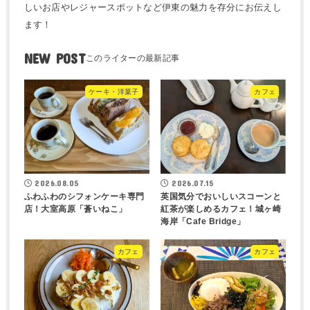
しいお店やレジャースポットなど伊東の魅力を存分にお伝えし
ます！
NEW POST
ケーキ・洋菓子
カフェ
2026.08.05
2026.07.15
ふわふわのシフォンケーキ専門
英国気分でおいしいスコーンと
店！大室高原「蒼いねこ」
紅茶が楽しめるカフェ！城ヶ崎
海岸「Cafe Bridge」
カフェ
カフェ