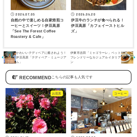
2026.07.05
2026.06.20
自然の中で楽しめる自家焙煎コ
伊豆牛のランチが食べられる！
ーヒーとスイーツ！伊豆高原
伊豆高原「カフェイーストヒル
「See The Forest Coffee
ズ」
Roastery & Cafe」
かわいいテディベアに癒されよう！
伊東市吉田「ミャゴラーレ」ペット
伊豆高原「テディベア・ミュージア
フレンドリーなカジュアルイタリア
ム」
ン
RECOMMEND
お花見
コーヒー