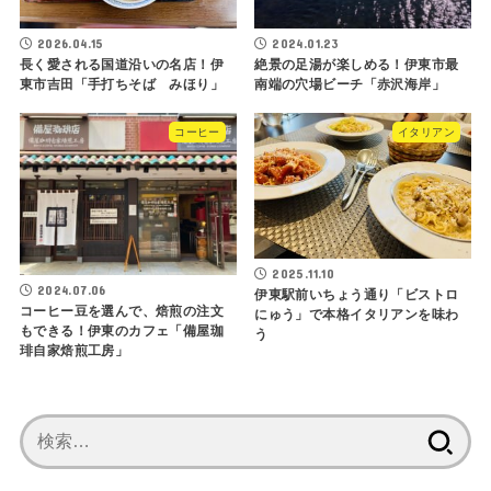
2026.04.15
2024.01.23
長く愛される国道沿いの名店！伊
絶景の足湯が楽しめる！伊東市最
東市吉田「手打ちそば みほり」
南端の穴場ビーチ「赤沢海岸」
コーヒー
イタリアン
2025.11.10
2024.07.06
伊東駅前いちょう通り「ビストロ
コーヒー豆を選んで、焙煎の注文
にゅう」で本格イタリアンを味わ
もできる！伊東のカフェ「備屋珈
う
琲自家焙煎工房」
検
索: