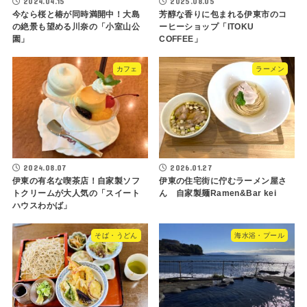
2024.04.15
2025.08.05
今なら桜と椿が同時満開中！大島
芳醇な香りに包まれる伊東市のコ
の絶景も望める川奈の「小室山公
ーヒーショップ「ITOKU
園」
COFFEE」
カフェ
ラーメン
2024.08.07
2026.01.27
伊東の有名な喫茶店！自家製ソフ
伊東の住宅街に佇むラーメン屋さ
トクリームが大人気の「スイート
ん 自家製麺Ramen&Bar kei
ハウスわかば」
そば・うどん
海水浴・プール