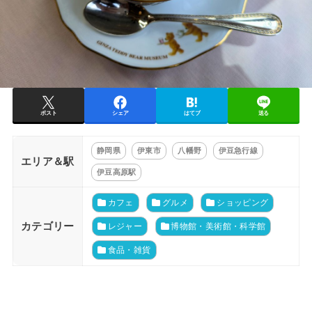
ポスト
シェア
はてブ
送る
静岡県
伊東市
八幡野
伊豆急行線
エリア＆駅
伊豆高原駅
カフェ
グルメ
ショッピング
カテゴリー
レジャー
博物館・美術館・科学館
食品・雑貨