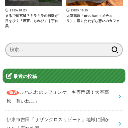
2024.01.23
2025.10.15
まるで竜宮城？キラキラの貝殻が
大室高原「mechuri（メチュ
目をひく「喫茶こもれび」｜宇佐
リ）」森にたたずむ憩いのカフェ
美
検
索:
最近の投稿
ふわふわのシフォンケーキ専門店！大室高
原「蒼いねこ」
伊東市吉田「サザンクロスリゾート」地域に開か