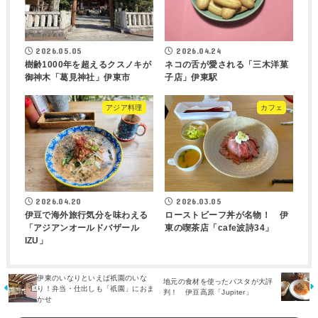
2026.05.05
2026.04.24
樹齢1000年を超えるクスノキが
ネコの舌が愛される「三木洋菓
御神木「葛見神社」伊東市
子店」伊東駅
アジア料理
カフェ
2026.04.20
2026.03.05
伊豆で海外旅行気分を味わえる
ローストビーフ丼が名物！ 伊
「アジアンオールドバザール
東の喫茶店「cafe波詩34」
IZU」
伊東のいなりといえば祇園のいな
地元の食材を使ったパスタが大評
り！弁当・仕出しも「祇園」におま
判！ 伊豆高原「Jupiter」
かせ