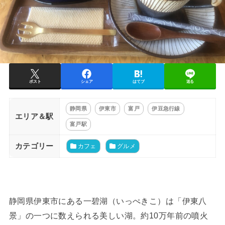
ポスト
シェア
はてブ
送る
静岡県
伊東市
富戸
伊豆急行線
エリア＆駅
富戸駅
カテゴリー
カフェ
グルメ
静岡県伊東市にある一碧湖（いっぺきこ）は「伊東八
景」の一つに数えられる美しい湖。約10万年前の噴火