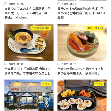
2025.10.25
2025.11.06
まるでカフェのような清涼感 伊
甘辛のタレが決め手の肉そば！伊
東の煮干しラーメン専門店「麺工
東の肉そば専門店「肉そばCAFE甚
房M,z kitchen」
五郎」
その他各国料理
寿司・魚介類
2026.02.10
2025.10.10
伊東駅すぐ！「智深志固 台湾おに
伊東の名物ちんちん揚げとは？川
ぎり専門店」で本場の味を楽しむ
奈のお寿司屋さん「伊豆太郎」
カフェ
カフェ