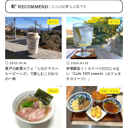
RECOMMEND
カフェ
カフェ
2025.01.16
2024.04.10
富戸の絶景カフェ「シロクマコー
伊東駅近く！スイーツだけじゃな
ヒービーンズ」で楽しむこだわり
い「Cafe TATI sweets（カフェタ
の一杯
チスイーツ）」
グルメ
そば・うどん