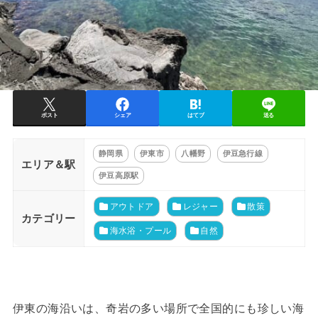
ポスト
シェア
はてブ
送る
静岡県
伊東市
八幡野
伊豆急行線
エリア＆駅
伊豆高原駅
アウトドア
レジャー
散策
カテゴリー
海水浴・プール
自然
伊東の海沿いは、奇岩の多い場所で全国的にも珍しい海