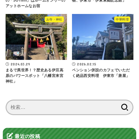
の「JOYinn」はルームオンリーの
物、伊東市「伊東東郷記念館」
アットホームなお宿
お寺・神社
中華料理
2024.03.29
2026.02.15
まるで異世界！？歴史ある伊豆高
ペンション併設のカフェでいただ
原のパワースポット「八幡宮来宮
く絶品西安料理 伊東市「唐屋」
神社」
検
索:
最近の投稿