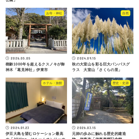
お寺・神社
自然
2026.05.05
2024.09.15
樹齢1000年を超えるクスノキが御
秋の大室山を彩る巨大パンパスグ
神木「葛見神社」伊東市
ラス 大室山「さくらの里」
ホテル・旅館
歴史・史跡
2024.01.23
2026.03.15
伊豆大島を望むロケーション最高
元帥の歩みに触れる歴史的建造