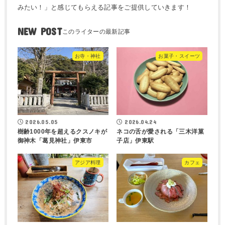
みたい！」と感じてもらえる記事をご提供していきます！
NEW POST
お寺・神社
お菓子・スイーツ
2026.05.05
2026.04.24
樹齢1000年を超えるクスノキが
ネコの舌が愛される「三木洋菓
御神木「葛見神社」伊東市
子店」伊東駅
アジア料理
カフェ