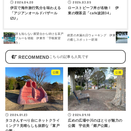
2026.04.20
2026.03.05
伊豆で海外旅行気分を味わえる
ローストビーフ丼が名物！ 伊
「アジアンオールドバザール
東の喫茶店「cafe波詩34」
IZU」
誰も知らない展望台から砕ける富戸
絶景の木漏れ日ウォーキング 伊東
ブルーを堪能 伊東市「宇根展望
の癒しスポット一碧湖
台」
RECOMMEND
公園
公園
2024.01.23
2024.09.10
タコさんすべり台にネットクライ
広めの広場や川のほとりが魅力の
ミング？見晴らしも抜群な「富戸
公園 宇佐美「郷戸公園」
公園」