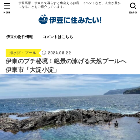
伊豆高原・伊東市で暮らすと出会えるお店、イベントなど、人生が豊か
になることをご紹介しています。
MENU
SEARCH
伊豆の物件情報
コメントはこちら
2024.08.22
海水浴・プール
伊東のプチ秘境！絶景の泳げる天然プールへ
伊東市「大淀小淀」