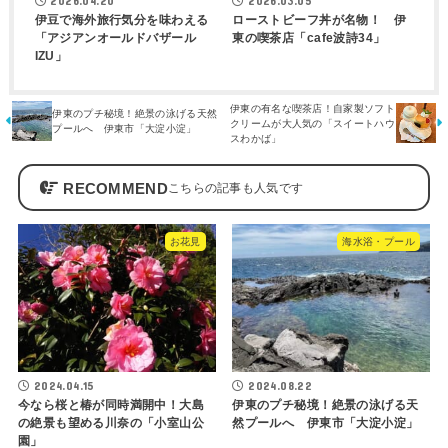
2026.04.20
2026.03.05
伊豆で海外旅行気分を味わえる
ローストビーフ丼が名物！ 伊
「アジアンオールドバザール
東の喫茶店「cafe波詩34」
IZU」
伊東の有名な喫茶店！自家製ソフト
伊東のプチ秘境！絶景の泳げる天然
クリームが大人気の「スイートハウ
プールへ 伊東市「大淀小淀」
スわかば」
RECOMMEND
お花見
海水浴・プール
2024.04.15
2024.08.22
今なら桜と椿が同時満開中！大島
伊東のプチ秘境！絶景の泳げる天
の絶景も望める川奈の「小室山公
然プールへ 伊東市「大淀小淀」
園」