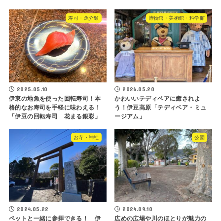
寿司・魚介類
博物館・美術館・科学館
2025.05.10
2026.05.20
伊東の地魚を使った回転寿司！本
かわいいテディベアに癒されよ
格的なお寿司を手軽に味わえる！
う！伊豆高原「テディベア・ミュ
「伊豆の回転寿司 花まる銀彩」
ージアム」
お寺・神社
公園
2024.05.22
2024.09.10
ペットと一緒に参拝できる！ 伊
広めの広場や川のほとりが魅力の