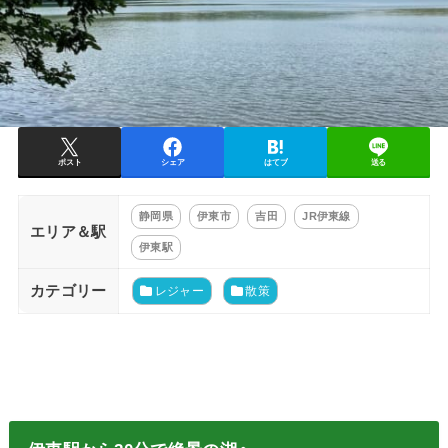
ポスト
シェア
はてブ
送る
静岡県
伊東市
吉田
JR伊東線
エリア＆駅
伊東駅
カテゴリー
レジャー
散策