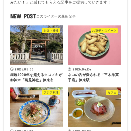
みたい！」と感じてもらえる記事をご提供していきます！
NEW POST
お寺・神社
お菓子・スイーツ
2026.05.05
2026.04.24
樹齢1000年を超えるクスノキが
ネコの舌が愛される「三木洋菓
御神木「葛見神社」伊東市
子店」伊東駅
アジア料理
カフェ