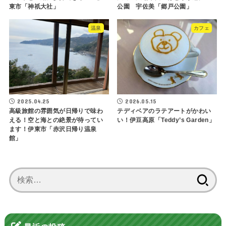
東市「神祇大社」
公園 宇佐美「郷戸公園」
温泉
カフェ
2025.04.25
2026.05.15
高級旅館の雰囲気が日帰りで味わ
テディベアのラテアートがかわい
える！空と海との絶景が待ってい
い！伊豆高原「Teddy’s Garden」
ます！伊東市「赤沢日帰り温泉
館」
検
索: