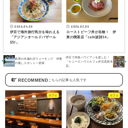
2026.04.20
2026.03.05
伊豆で海外旅行気分を味わえる
ローストビーフ丼が名物！ 伊
「アジアンオールドバザール
東の喫茶店「cafe波詩34」
IZU」
伊豆で本格ハワイアンを楽しむ！
絶景の木漏れ日ウォーキング 伊東
「ケニーズハウスカフェ伊豆高原本
の癒しスポット一碧湖
店」
RECOMMEND
カフェ
カフェ