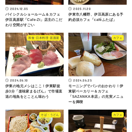
2024.12.05
2025.11.20
バイシクルショールーム＆カフェ
伊東市八幡野、伊豆高原にある予
伊豆高原駅「Cafe-Zt」店主のこだ
約必須カフェ「caféふたば」
わり空間がすごい
和食･日本料理･居酒屋
カフェ
2024.06.10
2024.06.25
伊東の地元メシはここ！伊東駅徒
モーニングでパンのおかわり！伊
歩3分「楽味家まるげん」で市場直
東駅ベーカリー＆カフェ
送の地魚をとことん味わう
「SAZANKA本店」の充実メニュ
ーを満喫
そば・うどん
カフェ