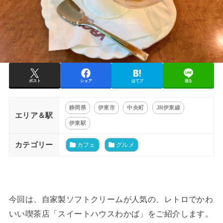
ポスト
シェア
はてブ
送る
静岡県
伊東市
中央町
JR伊東線
エリア＆駅
伊東駅
カテゴリー
カフェ
グルメ
今回は、自家製ソフトクリームが人気の、レトロでかわ
いい喫茶店「スイートハウスわかば」をご紹介します。