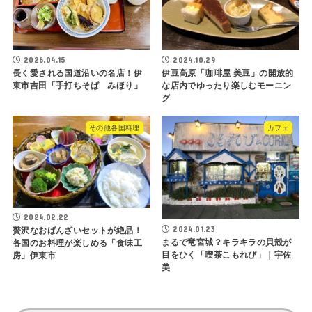
2026.04.15
2024.10.29
長く愛される国道沿いの名店！伊
伊豆高原「珈琲屋 美豆」の開放的
東市吉田「手打ちそば みほり」
な店内でゆったり楽しむモーニン
グ
その他各国料理
カフェ
2024.02.22
2024.01.23
贅沢なおばんざいセットが絶品！
まるで竜宮城？キラキラの貝殻が
各国のお料理が楽しめる「食味工
目をひく「喫茶こもれび」｜宇佐
房」伊東市
美