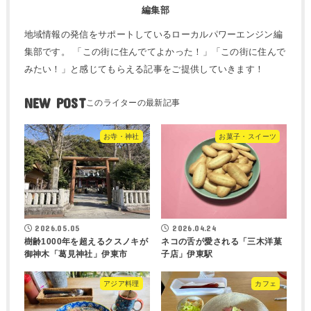
編集部
地域情報の発信をサポートしているローカルパワーエンジン編
集部です。 「この街に住んでてよかった！」「この街に住んで
みたい！」と感じてもらえる記事をご提供していきます！
NEW POST
お寺・神社
お菓子・スイーツ
2026.05.05
2026.04.24
樹齢1000年を超えるクスノキが
ネコの舌が愛される「三木洋菓
御神木「葛見神社」伊東市
子店」伊東駅
アジア料理
カフェ