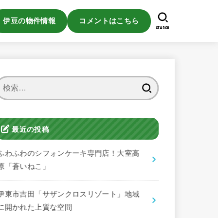
伊豆の物件情報
コメントはこちら
SEARCH
検
索:
最近の投稿
ふわふわのシフォンケーキ専門店！大室高
原「蒼いねこ」
伊東市吉田「サザンクロスリゾート」地域
に開かれた上質な空間