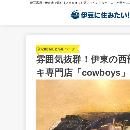
伊豆高原・伊東市で暮らすと出会えるお店、イベントなど、人生が豊かに
2026.02.20
ステーキ・ハンバーグ
雰囲気抜群！伊東の西
キ専門店「cowboys」