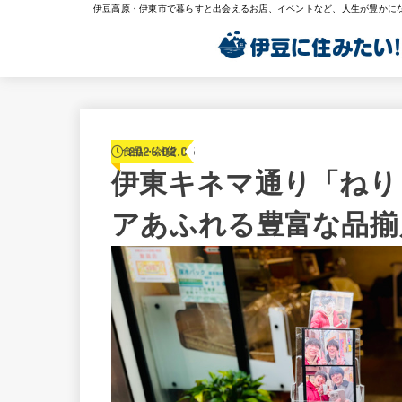
伊豆高原・伊東市で暮らすと出会えるお店、イベントなど、人生が豊かに
2026.02.05
食品・雑貨
伊東キネマ通り「ねり
アあふれる豊富な品揃