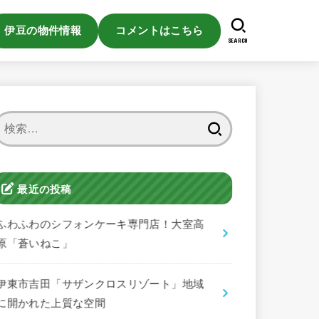
伊豆の物件情報
コメントはこちら
SEARCH
検
索:
最近の投稿
ふわふわのシフォンケーキ専門店！大室高
原「蒼いねこ」
伊東市吉田「サザンクロスリゾート」地域
に開かれた上質な空間