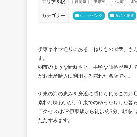
エリア＆駅
静岡県
伊東市
中央町
J
カテゴリー
ショッピング
食品・雑貨
伊東キネマ通りにある「ねりもの屋武」さ
す。
朝市のような新鮮さと、手頃な価格が魅力
がお土産購入に利用する隠れた名店です。
伊東の海の恵みを身近に感じられるこのお
素朴な味わいが、伊東でのゆったりした暮
アクセスはJR伊東駅から徒歩約5分。駅を
たたずみます。