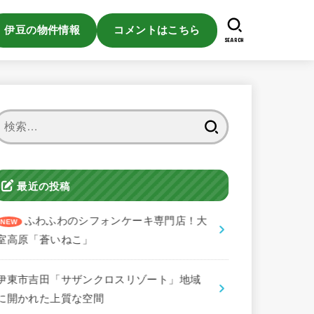
伊豆の物件情報
コメントはこちら
SEARCH
検
索:
最近の投稿
ふわふわのシフォンケーキ専門店！大
室高原「蒼いねこ」
伊東市吉田「サザンクロスリゾート」地域
に開かれた上質な空間