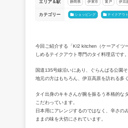
エリア＆駅
静岡県
伊東市
富戸
伊豆
カテゴリー
ショッピング
テイクアウ
今回ご紹介する「KI2 kitchen（ケー
しめるテイクアウト専門のタイ料理店です
国道135号線沿いにあり、ぐらんぱる公園
地元の方はもちろん、伊豆高原を訪れる多
タイ出身のキキさんが腕を振るう本格的な
こだわっています。
日本用にアレンジするのではなく、辛さの
ままの味を大切にされています。