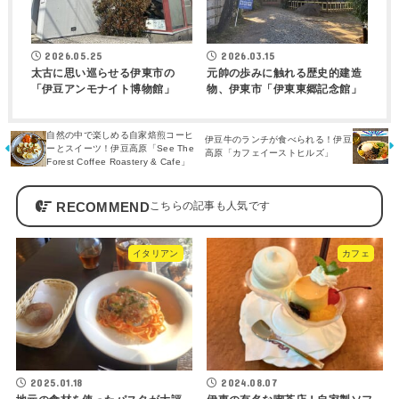
2026.05.25
2026.03.15
太古に思い巡らせる伊東市の
元帥の歩みに触れる歴史的建造
「伊豆アンモナイト博物館」
物、伊東市「伊東東郷記念館」
自然の中で楽しめる自家焙煎コーヒ
伊豆牛のランチが食べられる！伊豆
ーとスイーツ！伊豆高原「See The
高原「カフェイーストヒルズ」
Forest Coffee Roastery & Cafe」
RECOMMEND
イタリアン
カフェ
2025.01.18
2024.08.07