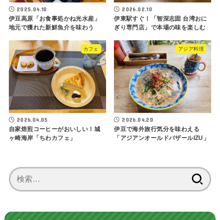
2025.04.10
2026.02.10
伊豆高原「お食事処かね光水産」
伊東駅すぐ！「智深志固 台湾おに
地元で獲れた新鮮魚介を味わう
ぎり専門店」で本場の味を楽しむ
カフェ
アジア料理
2026.04.05
2026.04.20
自家焙煎コーヒーがおいしい！城
伊豆で海外旅行気分を味わえる
ヶ崎海岸「ちわカフェ」
「アジアンオールドバザールIZU」
検
索: