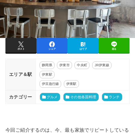
ポスト
シェア
はてブ
送る
静岡県
伊東市
中央町
JR伊東線
エリア＆駅
伊東駅
伊豆急行線
伊東駅
カテゴリー
グルメ
その他各国料理
ランチ
今回ご紹介するのは、今、最も家族でリピートしている