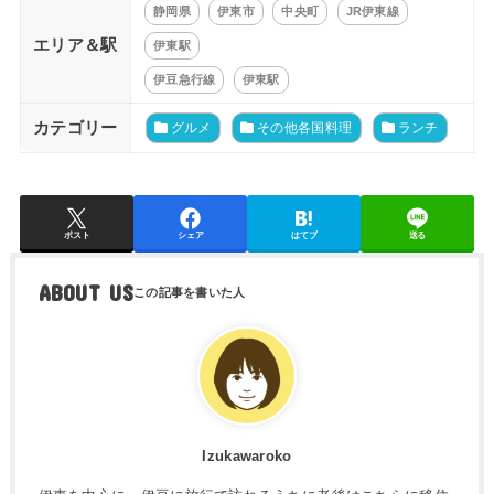
静岡県
伊東市
中央町
JR伊東線
エリア＆駅
伊東駅
伊豆急行線
伊東駅
カテゴリー
グルメ
その他各国料理
ランチ
ポスト
シェア
はてブ
送る
ABOUT US
Izukawaroko