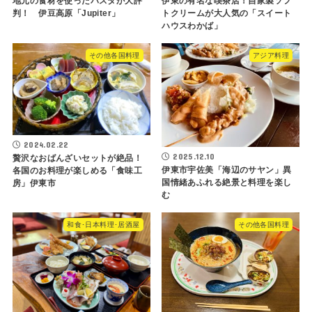
地元の食材を使ったパスタが大評
伊東の有名な喫茶店！自家製ソフ
判！ 伊豆高原「Jupiter」
トクリームが大人気の「スイート
ハウスわかば」
その他各国料理
アジア料理
2024.02.22
2025.12.10
贅沢なおばんざいセットが絶品！
伊東市宇佐美「海辺のサヤン」異
各国のお料理が楽しめる「食味工
国情緒あふれる絶景と料理を楽し
房」伊東市
む
和食･日本料理･居酒屋
その他各国料理