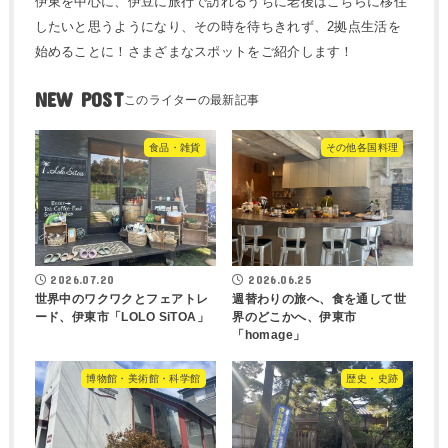
伊東を中心に、伊豆に旅行で訪れるうちに老後はこちらに移住
したいと思うようになり、その時を待ちきれず、2拠点生活を
始めることに！さまざまなスポットをご紹介します！
NEW POST
食品・雑貨
その他各国料理
2026.07.20
2026.06.25
世界中のワクワクとフェアトレ
週替わりの旅へ、食を通して世
ード、伊東市「LOLO SiTOA」
界のどこかへ、伊東市
「homage」
博物館・美術館・科学館
歴史・史跡