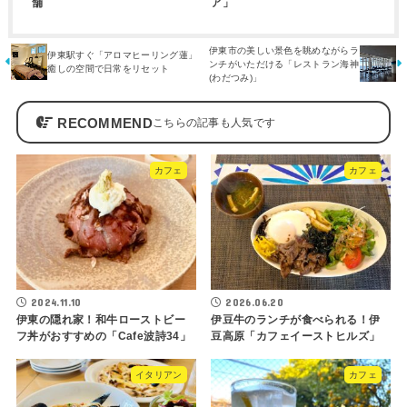
舗
ア」
伊東市の美しい景色を眺めながらラ
伊東駅すぐ「アロマヒーリング蓮」
ンチがいただける「レストラン海神
癒しの空間で日常をリセット
(わだつみ)」
RECOMMEND
カフェ
カフェ
2024.11.10
2026.06.20
伊東の隠れ家！和牛ローストビー
伊豆牛のランチが食べられる！伊
フ丼がおすすめの「Cafe波詩34」
豆高原「カフェイーストヒルズ」
イタリアン
カフェ