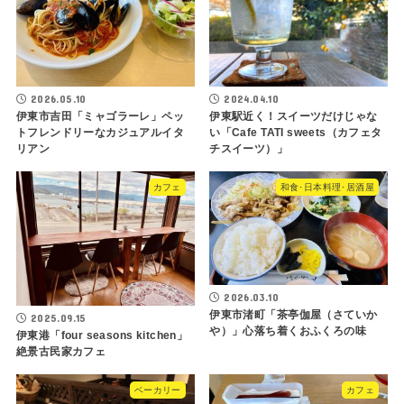
2026.05.10
2024.04.10
伊東市吉田「ミャゴラーレ」ペッ
伊東駅近く！スイーツだけじゃな
トフレンドリーなカジュアルイタ
い「Cafe TATI sweets（カフェタ
リアン
チスイーツ）」
カフェ
和食･日本料理･居酒屋
2026.03.10
伊東市渚町「茶亭伽屋（さていか
2025.09.15
や）」心落ち着くおふくろの味
伊東港「four seasons kitchen」
絶景古民家カフェ
ベーカリー
カフェ