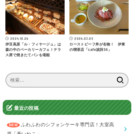
2024.10.26
2026.03.05
伊豆高原「ル・フィヤージュ」は
ローストビーフ丼が名物！ 伊東
森の中のベーカリーカフェ！テラ
の喫茶店「cafe波詩34」
ス席で焼きたてパンを堪能
検
索:
最近の投稿
ふわふわのシフォンケーキ専門店！大室高
原「蒼いねこ」