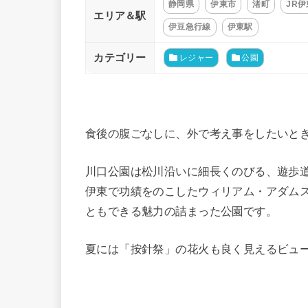
静岡県
伊東市
渚町
JR
エリア＆駅
伊豆急行線
伊東駅
カテゴリー
レジャー
公園
食後の腹ごなしに、外で考え事をしたいと
川口公園は松川沿いに細長くのびる、遊歩
伊東で功績をのこしたウィリアム・アダム
ともできる魅力の詰まった公園です。
夏には「按針祭」の花火も良く見えるビュ