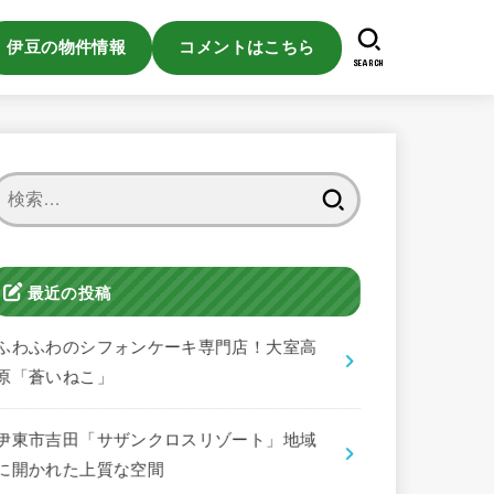
伊豆の物件情報
コメントはこちら
SEARCH
検
索:
最近の投稿
ふわふわのシフォンケーキ専門店！大室高
原「蒼いねこ」
伊東市吉田「サザンクロスリゾート」地域
に開かれた上質な空間