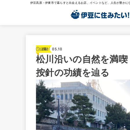
伊豆高原・伊東市で暮らすと出会えるお店、イベントなど、人生が豊かに
2024.05.10
公園
松川沿いの自然を満喫
按針の功績を辿る